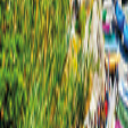
Halifax
Kort
Filter
0
24 tilbud
til din ferie i Halifax