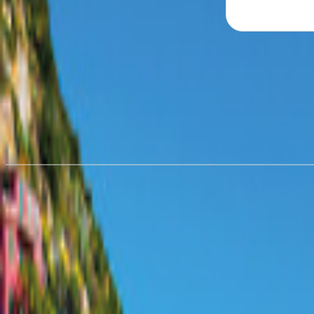
Udlejning af autocampere i
Hali
fra 273,72 kr./nat
Udlejning af autocamper