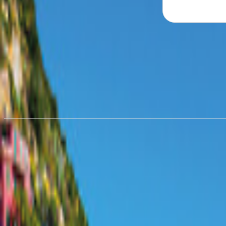
Udlejning af autocampere i
Leip
fra 535,57 kr./nat
Udlejning af autocamper