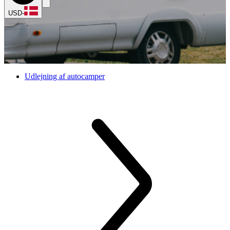
USD
-
Udlejning af autocamper